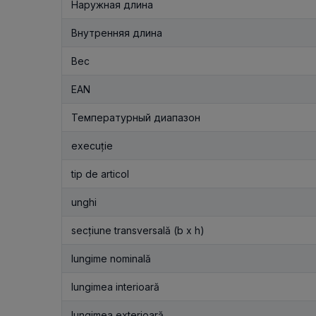
Наружная длина
Внутренняя длина
Вес
EAN
Температурный диапазон
execuție
tip de articol
unghi
secțiune transversală (b x h)
lungime nominală
lungimea interioară
lungimea exterioară