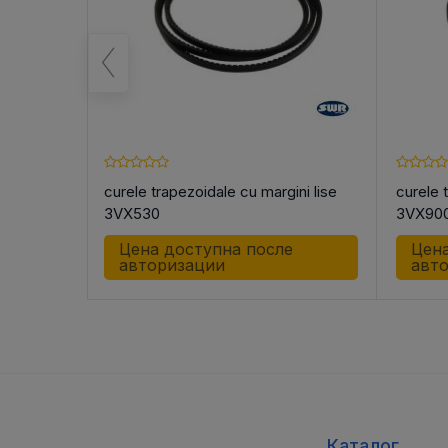
ni lise
curele trapezoidale cu margini lise
curele 
3VX530
3VX90
е
Цена доступна после
Цена
авторизации
авт
Каталог