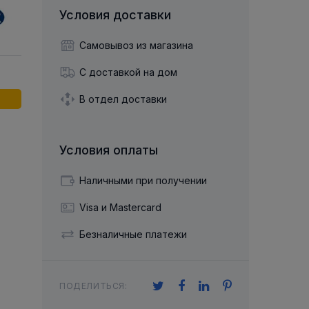
й двухрядный
Упорный Шарико-Игольчатый
шайба
Осевой шарнир
Условия доставки
Подшипник
щая шайба
Гибкая муфта
Упорный
Радиально-Упорный
ющий диск
Самовывоз из магазина
 Коническими
Подшипник с
Цилиндрическими и
лесо
Игольчатыми Роликами
С доставкой на дом
u ace
йба
Подшипник с
cu role cilindrice
ьная шайба
В отдел доставки
Перекрещивающимися
Роликами
Условия оплаты
Наличными при получении
Visa и Mastercard
Безналичные платежи
ПОДЕЛИТЬСЯ: