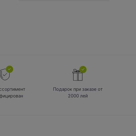
В РЕМНЯ
ой в виде
втулки
ссортимент
Подарок при заказе от
фицирован
2000 лей