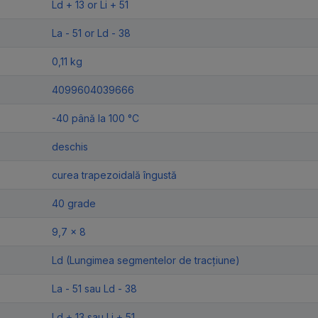
Ld + 13 or Li + 51
La - 51 or Ld - 38
0,11 kg
4099604039666
-40 până la 100 °C
deschis
curea trapezoidală îngustă
40 grade
9,7 x 8
Ld (Lungimea segmentelor de tracțiune)
La - 51 sau Ld - 38
Ld + 13 sau Li + 51