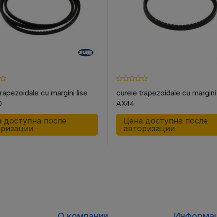
trapezoidale cu margini lise
curele trapezoidale cu margini 
0
AX44
 доступна после
Цена доступна после
оризации
авторизации
О компании
Информа