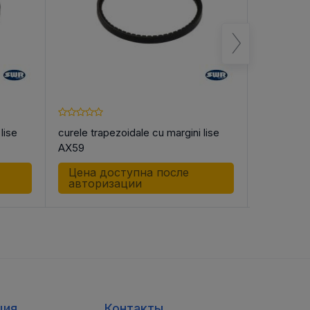
lise
curele trapezoidale cu margini lise
curele tra
AX59
AX61
Цена доступна после
Цена д
авторизации
автор
ция
Контакты