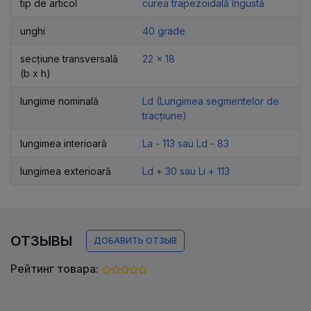
tip de articol
curea trapezoidală îngustă
unghi
40 grade
secțiune transversală
22 x 18
(b x h)
lungime nominală
Ld (Lungimea segmentelor de
tracțiune)
lungimea interioară
La - 113 sau Ld - 83
lungimea exterioară
Ld + 30 sau Li + 113
ОТЗЫВЫ
ДОБАВИТЬ ОТЗЫВ
Рейтинг товара: