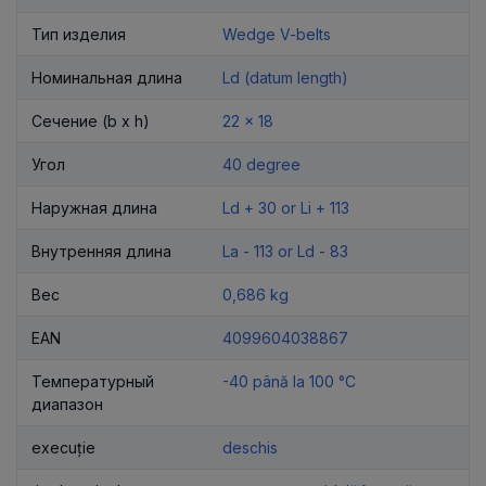
Тип изделия
Wedge V-belts
Номинальная длина
Ld (datum length)
Сечение (b x h)
22 x 18
Угол
40 degree
Наружная длина
Ld + 30 or Li + 113
Внутренняя длина
La - 113 or Ld - 83
Вес
0,686 kg
EAN
4099604038867
Температурный
-40 până la 100 °C
диапазон
execuție
deschis