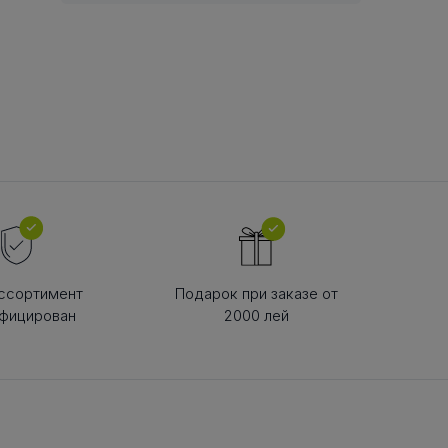
В РЕМНЯ
ой в виде
втулки
ссортимент
Подарок при заказе от
фицирован
2000 лей