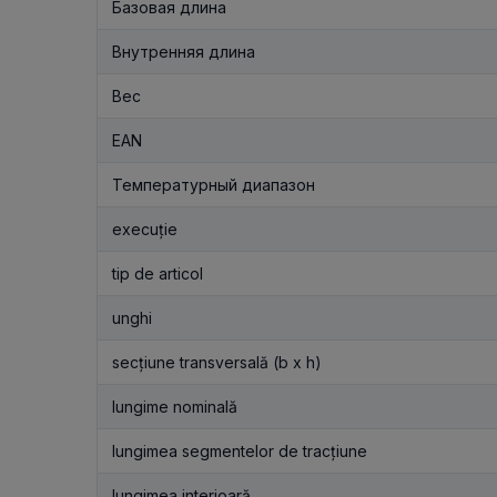
Базовая длина
Внутренняя длина
Вес
EAN
Температурный диапазон
execuție
tip de articol
unghi
secțiune transversală (b x h)
lungime nominală
lungimea segmentelor de tracțiune
lungimea interioară