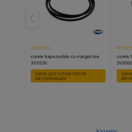
ni lise
curele trapezoidale cu margini lise
curele 
3VX530
3VX90
е
Цена доступна после
Цена
авторизации
авт
Каталог