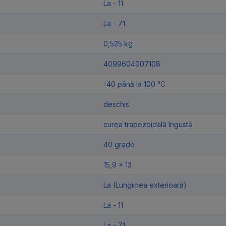
La - 11
La - 71
0,525 kg
4099604007108
-40 până la 100 °C
deschis
curea trapezoidală îngustă
40 grade
15,9 x 13
La (Lungimea exterioară)
La - 11
La - 71