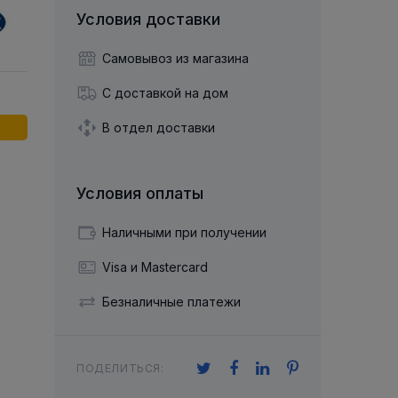
й двухрядный
Упорный Шарико-Игольчатый
шайба
Осевой шарнир
Условия доставки
Подшипник
щая шайба
Гибкая муфта
Упорный
Радиально-Упорный
ющий диск
Самовывоз из магазина
 Коническими
Подшипник с
Цилиндрическими и
лесо
Игольчатыми Роликами
С доставкой на дом
u ace
йба
Подшипник с
cu role cilindrice
ьная шайба
В отдел доставки
Перекрещивающимися
Роликами
Условия оплаты
Наличными при получении
Visa и Mastercard
Безналичные платежи
ПОДЕЛИТЬСЯ: