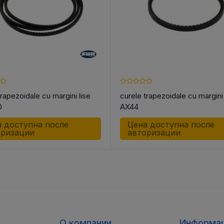
trapezoidale cu margini lise
curele trapezoidale cu margini 
0
AX44
 доступна после
Цена доступна после
оризации
авторизации
О компании
Информа