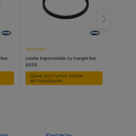
lise
curele trapezoidale cu margini lise
curele tra
AX59
AX61
Цена доступна после
Цена д
авторизации
автор
ция
Контакты