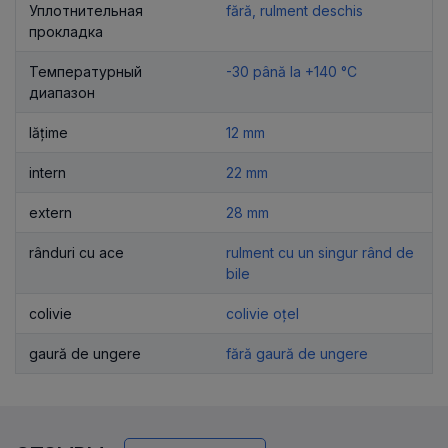
Уплотнительная
fără, rulment deschis
прокладка
Температурный
-30 până la +140 °C
диапазон
lățime
12 mm
intern
22 mm
extern
28 mm
rânduri cu ace
rulment cu un singur rând de
bile
colivie
colivie oțel
gaură de ungere
fără gaură de ungere