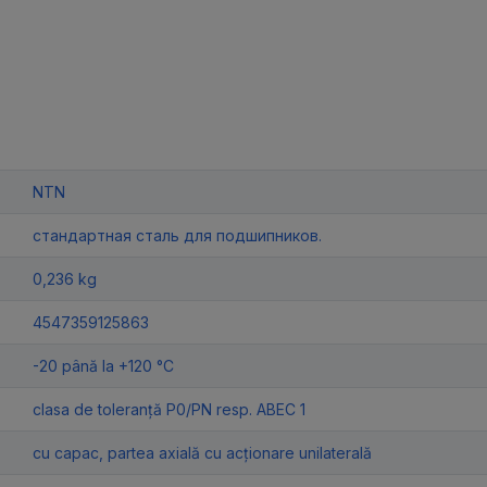
NTN
стандартная сталь для подшипников.
0,236 kg
4547359125863
-20 până la +120 °C
clasa de toleranță P0/PN resp. ABEC 1
cu capac, partea axială cu acționare unilaterală