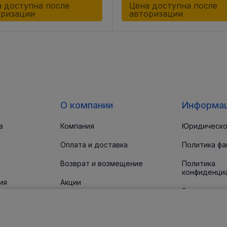
 доступна после
Цена доступна после
оризации
авторизации
О компании
Информа
а
Компания
Юридическо
Оплата и доставка
Политика фа
Возврат и возмещение
Политика
конфиденци
ия
Акции
Заявление о
доступност
 прокладки
Новости
Статьи