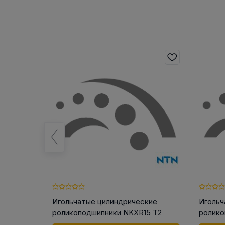
кие
Игольчатые цилиндрические
Игольч
0 T2
роликоподшипники NKXR15 T2
ролико