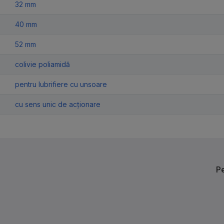
32 mm
40 mm
52 mm
colivie poliamidă
pentru lubrifiere cu unsoare
cu sens unic de acționare
Р