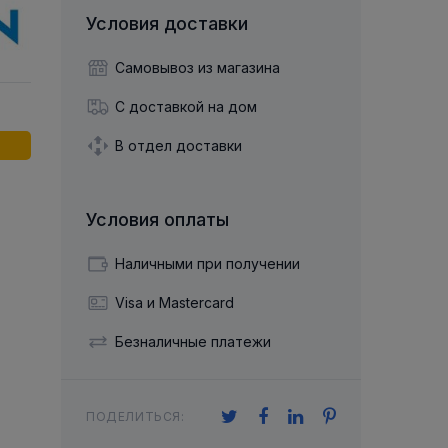
й двухрядный
Упорный Шарико-Игольчатый
шайба
Осевой шарнир
Условия доставки
Подшипник
щая шайба
Гибкая муфта
Упорный
Радиально-Упорный
ющий диск
 Коническими
Подшипник с
Самовывоз из магазина
Цилиндрическими и
лесо
Игольчатыми Роликами
С доставкой на дом
u ace
йба
Подшипник с
cu role cilindrice
ьная шайба
Перекрещивающимися
В отдел доставки
Роликами
Условия оплаты
Наличными при получении
Visa и Mastercard
Безналичные платежи
ПОДЕЛИТЬСЯ: