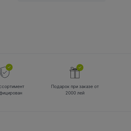
В РЕМНЯ
ой в виде
втулки
ссортимент
Подарок при заказе от
фицирован
2000 лей