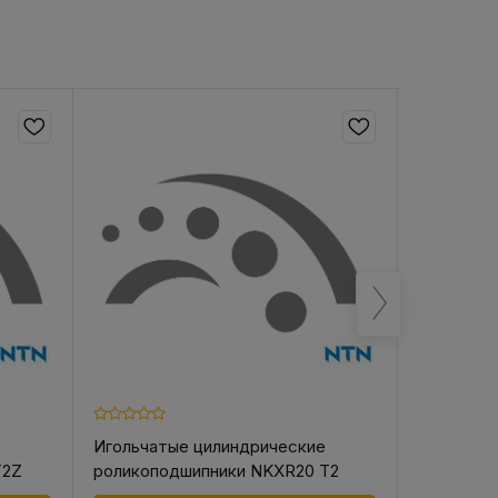
е
Игольчатые цилиндрические
Игольчат
T2Z
роликоподшипники NKXR20 T2
роликопо