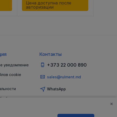
Цена доступна после
Цена д
авторизации
автор
ция
Контакты
+373 22 000 890
е уведомление
йлов cookie
sales@rulment.md
альности
WhatsApp
б обеспечении
и
×