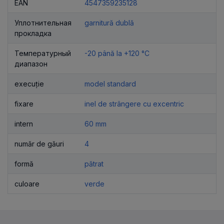
EAN
4547359235128
Уплотнительная
garnitură dublă
прокладка
Температурный
-20 până la +120 °C
диапазон
execuție
model standard
fixare
inel de strângere cu excentric
intern
60 mm
număr de găuri
4
formă
pătrat
culoare
verde