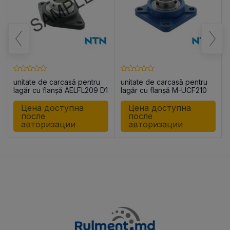
unitate de carcasă pentru
unitate de carcasă pentru
lagăr cu flanșă AELFL209 D1
lagăr cu flanșă M-UCF210
D1
Цена доступна
Цена доступна
после
после
авторизации
авторизации