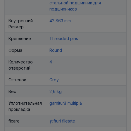
стальной подшипник для
подшипников
Внутренний
42,863 mm
Размер
Крепление
Threaded pins
Форма
Round
Количество
4
отверстий
Оттенок
Grey
Вес
2,6 kg
Уплотнительная
garnitură multiplă
прокладка
fixare
știfturi filetate