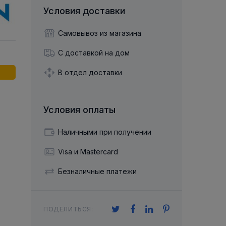
й двухрядный
Упорный Шарико-Игольчатый
шайба
Осевой шарнир
Условия доставки
Подшипник
щая шайба
Гибкая муфта
Упорный
Радиально-Упорный
ющий диск
Самовывоз из магазина
 Коническими
Подшипник с
Цилиндрическими и
лесо
Игольчатыми Роликами
С доставкой на дом
u ace
йба
Подшипник с
cu role cilindrice
ьная шайба
В отдел доставки
Перекрещивающимися
Роликами
Условия оплаты
Наличными при получении
Visa и Mastercard
Безналичные платежи
ПОДЕЛИТЬСЯ: