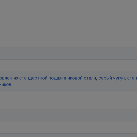
товлен из стандартной подшипниковой стали
,
серый чугун, ста
ников