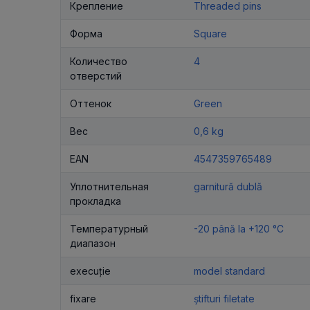
Крепление
Threaded pins
Форма
Square
Количество
4
отверстий
Оттенок
Green
Вес
0,6 kg
EAN
4547359765489
Уплотнительная
garnitură dublă
прокладка
Температурный
-20 până la +120 °C
диапазон
execuție
model standard
fixare
știfturi filetate