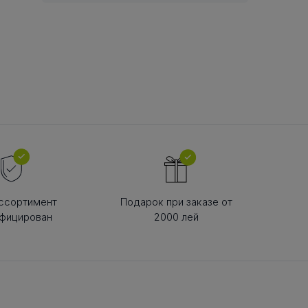
В РЕМНЯ
ой в виде
втулки
ссортимент
Подарок при заказе от
фицирован
2000 лей