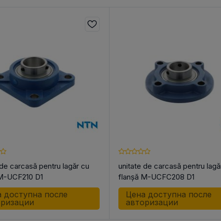
 de carcasă pentru lagăr cu
unitate de carcasă pentru lagă
 M-UCF210 D1
flanșă M-UCFC208 D1
 доступна после
Цена доступна после
оризации
авторизации