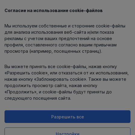
Согласие на использование cookie-файлов
Каталог
Мы используем собственные и сторонние cookie-файлы
О компании
для анализа использования веб-сайта и/или показа
рекламы с учетом ваших предпочтений на основе
профиля, составленного согласно вашим привычкам
просмотра (например, посещенных страниц).
Информация
Вы можете принять все cookie-файлы, нажав кнопку
Контакты
«Разрешить cookie», или отказаться от их использования,
нажав кнопку «Заблокировать cookie». Также вы можете
продолжить просмотр сайта, нажав кнопку
«Продолжить», и cookie-файлы будут приняты до
следующего посещения сайта.
Разрешить все
Интернет-магазин работает
на платформе
Uniioo
Настройки