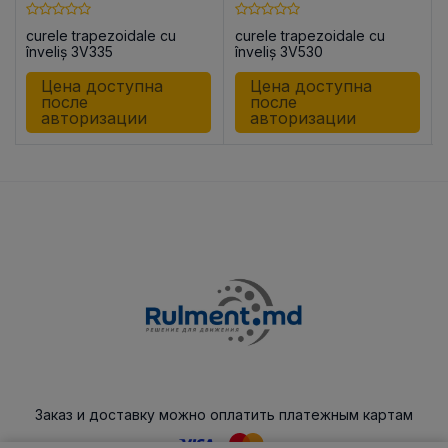
curele trapezoidale cu
curele trapezoidale cu
înveliș 3V335
înveliș 3V530
Цена доступна
Цена доступна
после
после
авторизации
авторизации
Заказ и доставку можно оплатить платежным картам