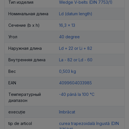
Тип изделия
Wedge V-belts (DIN 7753/1)
Номинальная длина
Ld (datum length)
Сечение (b x h)
16,3 x 13
Угол
40 degree
Наружная длина
Ld + 22 or Li + 82
Внутренняя длина
La - 82 or Ld - 60
Вес
0,503 kg
EAN
4099604033985
Температурный
-40 până la 100 °C
диапазон
execuție
îmbrăcat
tip de articol
curea trapezoidală îngustă (DIN