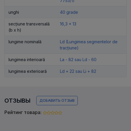
7753/1)
unghi
40 grade
secțiune transversală
16,3 x 13
(b x h)
lungime nominală
Ld (Lungimea segmentelor de
tracțiune)
lungimea interioară
La - 82 sau Ld - 60
lungimea exterioară
Ld + 22 sau Li + 82
ОТЗЫВЫ
ДОБАВИТЬ ОТЗЫВ
Рейтинг товара: