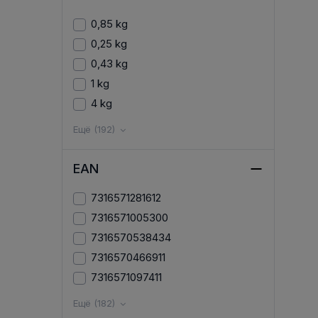
0,85 kg
0,25 kg
0,43 kg
1 kg
4 kg
Ещё (192)
EAN
7316571281612
7316571005300
7316570538434
7316570466911
7316571097411
Ещё (182)