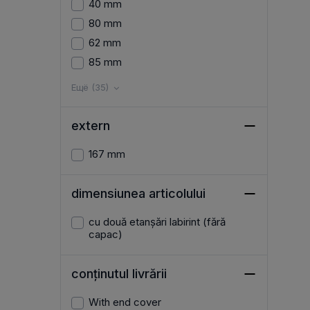
40 mm
80 mm
62 mm
85 mm
Ещё (35)
extern
167 mm
dimensiunea articolului
cu două etanșări labirint (fără
capac)
conținutul livrării
With end cover