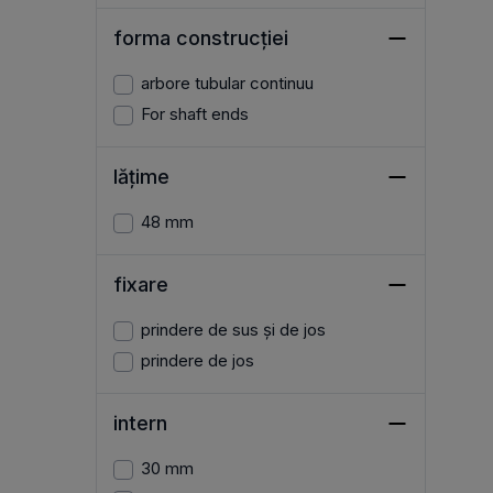
forma construcției
arbore tubular continuu
For shaft ends
lățime
48 mm
fixare
prindere de sus și de jos
prindere de jos
intern
30 mm