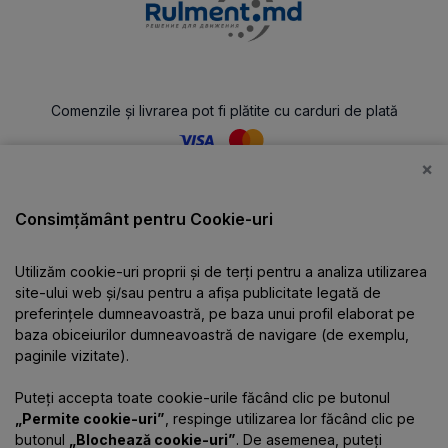
Comenzile și livrarea pot fi plătite cu carduri de plată
×
Catalog
Consimțământ pentru Cookie-uri
Utilizăm cookie-uri proprii și de terți pentru a analiza utilizarea
Despre companie
site-ului web și/sau pentru a afișa publicitate legată de
preferințele dumneavoastră, pe baza unui profil elaborat pe
baza obiceiurilor dumneavoastră de navigare (de exemplu,
Informații
paginile vizitate).
Puteți accepta toate cookie-urile făcând clic pe butonul
Contacte
„Permite cookie-uri”
, respinge utilizarea lor făcând clic pe
butonul
„Blochează cookie-uri”
. De asemenea, puteți