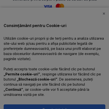
×
Catalog
Consimțământ pentru Cookie-uri
Utilizăm cookie-uri proprii și de terți pentru a analiza utilizarea
Despre companie
site-ului web și/sau pentru a afișa publicitate legată de
preferințele dumneavoastră, pe baza unui profil elaborat pe
baza obiceiurilor dumneavoastră de navigare (de exemplu,
Informații
paginile vizitate).
Puteți accepta toate cookie-urile făcând clic pe butonul
Contacte
„Permite cookie-uri”
, respinge utilizarea lor făcând clic pe
butonul
„Blochează cookie-uri”
. De asemenea, puteți
continua să navigați pe site făcând clic pe butonul
„Continuă”
, iar cookie-urile vor fi acceptate până la
următoarea vizită pe site.