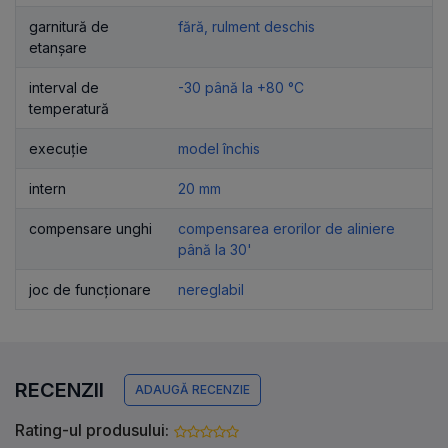
garnitură de
fără, rulment deschis
etanșare
interval de
-30 până la +80 °C
temperatură
execuție
model închis
intern
20 mm
compensare unghi
compensarea erorilor de aliniere
până la 30'
joc de funcționare
nereglabil
RECENZII
ADAUGĂ RECENZIE
Rating-ul produsului: