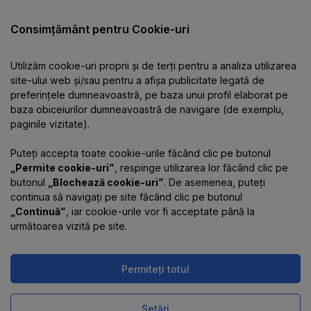
Catalog
Consimțământ pentru Cookie-uri
Utilizăm cookie-uri proprii și de terți pentru a analiza utilizarea
Despre companie
site-ului web și/sau pentru a afișa publicitate legată de
preferințele dumneavoastră, pe baza unui profil elaborat pe
baza obiceiurilor dumneavoastră de navigare (de exemplu,
Informații
paginile vizitate).
Puteți accepta toate cookie-urile făcând clic pe butonul
Contacte
„Permite cookie-uri”
, respinge utilizarea lor făcând clic pe
butonul
„Blochează cookie-uri”
. De asemenea, puteți
continua să navigați pe site făcând clic pe butonul
„Continuă”
, iar cookie-urile vor fi acceptate până la
următoarea vizită pe site.
Permiteți totul
Magazinul online funcționează
pe platforma
Uniioo
Setări