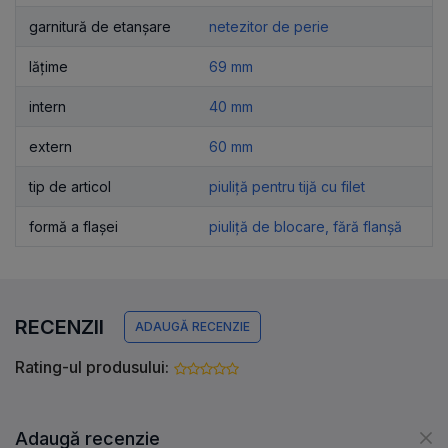
garnitură de etanșare
netezitor de perie
lățime
69 mm
intern
40 mm
extern
60 mm
tip de articol
piuliță pentru tijă cu filet
formă a flașei
piuliță de blocare, fără flanșă
RECENZII
ADAUGĂ RECENZIE
Rating-ul produsului:
Adaugă recenzie