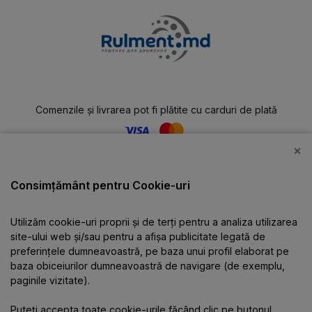
Comenzile și livrarea pot fi plătite cu carduri de plată
×
Catalog
Consimțământ pentru Cookie-uri
Utilizăm cookie-uri proprii și de terți pentru a analiza utilizarea
Despre companie
site-ului web și/sau pentru a afișa publicitate legată de
preferințele dumneavoastră, pe baza unui profil elaborat pe
baza obiceiurilor dumneavoastră de navigare (de exemplu,
Informații
paginile vizitate).
Puteți accepta toate cookie-urile făcând clic pe butonul