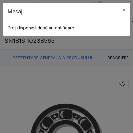
0
×
Mesaj
RO
Coș
Căutare
Catalog
Pagina principală
carcasă\unități
carcasă crapodină superio
Preț disponibil după autentificare
CARCASĂ CRAPODINĂ SUPERIOARĂ
SN1816 10238565
PREZENTARE GENERALĂ A PRODUSULUI
DESCRIERE