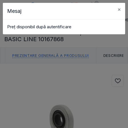
0
×
Mesaj
RO
Coș
Căutare
Catalog
Pagina principală
lagăr de alunecare
cap sferic de articulaț
Preț disponibil după autentificare
CAP SFERIC DE ARTICULAȚIE DSA15 ES
BASIC LINE 10167868
PREZENTARE GENERALĂ A PRODUSULUI
DESCRIERE