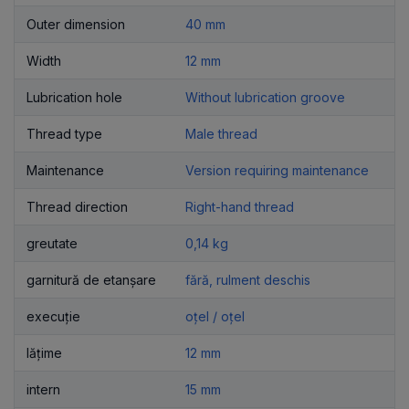
Outer dimension
40 mm
Width
12 mm
Lubrication hole
Without lubrication groove
Thread type
Male thread
Maintenance
Version requiring maintenance
Thread direction
Right-hand thread
greutate
0,14 kg
garnitură de etanșare
fără, rulment deschis
execuție
oțel / oțel
lățime
12 mm
intern
15 mm