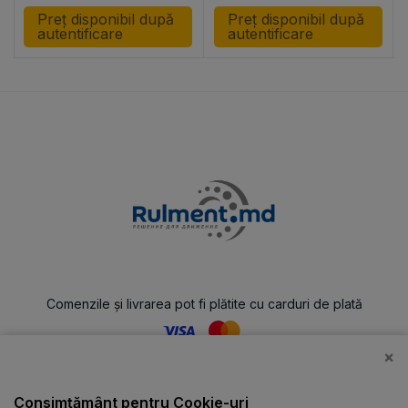
Preț disponibil după
Preț disponibil după
autentificare
autentificare
Comenzile și livrarea pot fi plătite cu carduri de plată
×
Catalog
Consimțământ pentru Cookie-uri