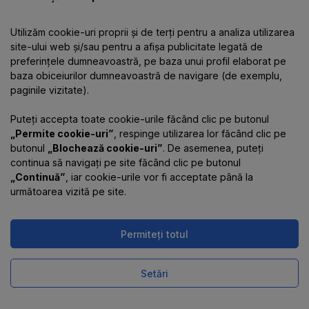
Utilizăm cookie-uri proprii și de terți pentru a analiza utilizarea
Despre companie
site-ului web și/sau pentru a afișa publicitate legată de
preferințele dumneavoastră, pe baza unui profil elaborat pe
baza obiceiurilor dumneavoastră de navigare (de exemplu,
Informații
paginile vizitate).
Puteți accepta toate cookie-urile făcând clic pe butonul
Contacte
„Permite cookie-uri”
, respinge utilizarea lor făcând clic pe
butonul
„Blochează cookie-uri”
. De asemenea, puteți
continua să navigați pe site făcând clic pe butonul
„Continuă”
, iar cookie-urile vor fi acceptate până la
următoarea vizită pe site.
Permiteți totul
Magazinul online funcționează
pe platforma
Uniioo
Setări
Comandă într-un click
Cumpără