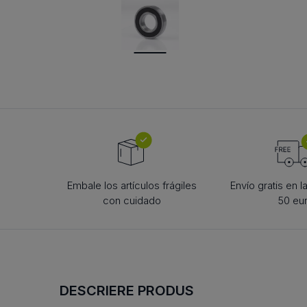
roată de tensionare lanțuri
rolă de reazem
BOLȚURI PENTRU
CORP DE ROS
rolă de tensionare pentru
ARTICULAȚIE TIP FURCĂ
roată de tensionar
bilă
curele
rolă de tensionare
bolțuri cu cap articulat
rolă de reazem
curele
bolț cu șplint
camă de urmărire
camă de urmărire
bolț BEN
rolă mobilă
rolă mobilă
bolț
rolă mobilă de fus
rolă mobilă de fus
Embale los artículos frágiles
Envío gratis en 
con cuidado
50 eu
DESCRIERE PRODUS