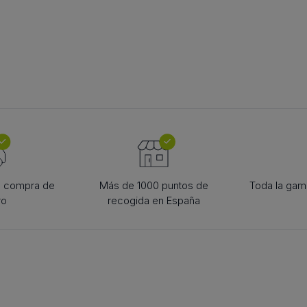
TOGOLIRE
ACCESORII PT. TEHNICA
SCRIPE
e lanțuri
LINIARĂ
scripete de c
 pentru
bucșă conică
diverse
scule
la compra de
Más de 1000 puntos de
Toda la gama
ro
recogida en España