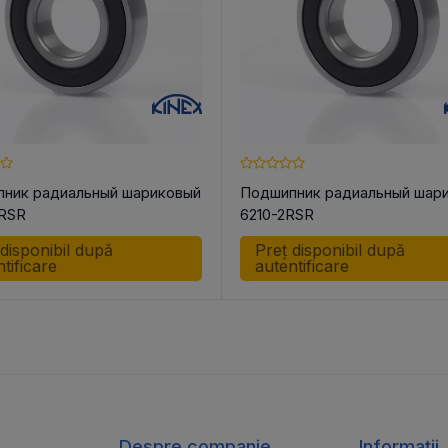
ник радиальный шариковый
Подшипник радиальный шар
RSR
6210-2RSR
 disponibil după
Preț disponibil după
tificare
autentificare
Despre companie
Informații