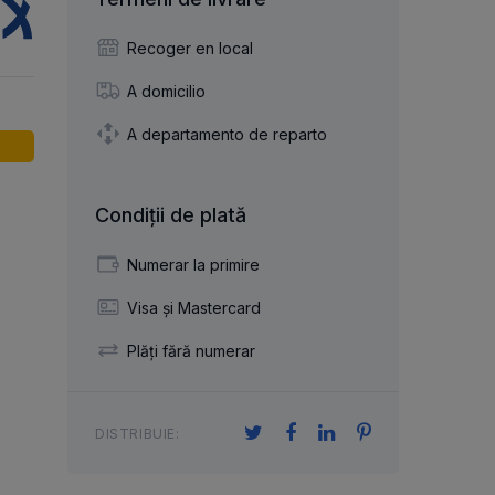
articulație axială
cilindrice și ace
izare
cuplaj flexibil
u ace
lagăr cu role încrucișate
Recoger en local
r
cu role cilindrice
re
A domicilio
A departamento de reparto
nșare
Condiții de plată
Numerar la primire
Visa și Mastercard
Plăți fără numerar
DISTRIBUIE: