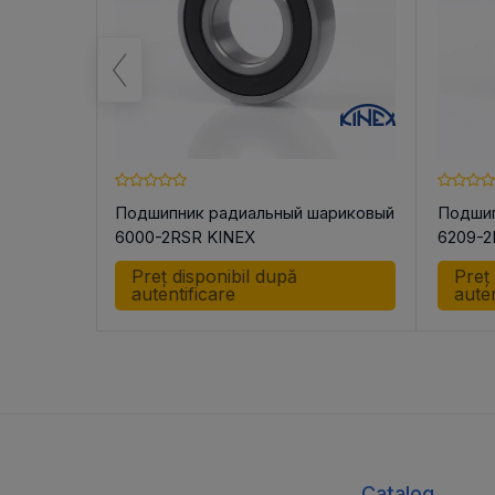
ариковый
Подшипник радиальный шариковый
Подшип
6000-2RSR KINEX
6209-2
Preț disponibil după
Preț
autentificare
auten
Catalog