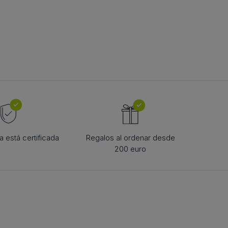
TE DE CUREA
urea în formă de
 está certificada
Regalos al ordenar desde
200 euro