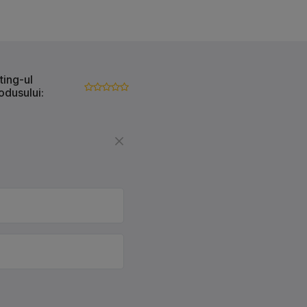
ting-ul
odusului: