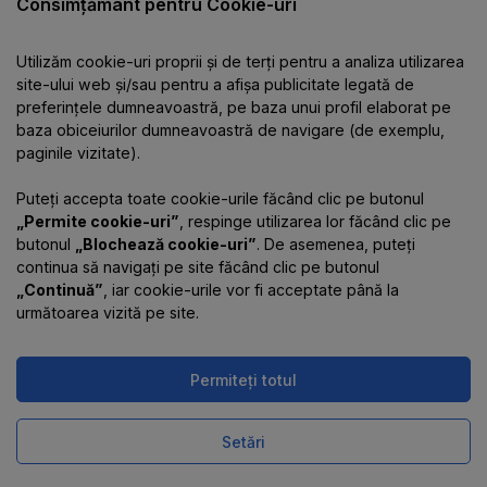
Catalog
Consimțământ pentru Cookie-uri
Utilizăm cookie-uri proprii și de terți pentru a analiza utilizarea
Despre companie
site-ului web și/sau pentru a afișa publicitate legată de
preferințele dumneavoastră, pe baza unui profil elaborat pe
baza obiceiurilor dumneavoastră de navigare (de exemplu,
Informații
paginile vizitate).
Puteți accepta toate cookie-urile făcând clic pe butonul
Contacte
„Permite cookie-uri”
, respinge utilizarea lor făcând clic pe
butonul
„Blochează cookie-uri”
. De asemenea, puteți
continua să navigați pe site făcând clic pe butonul
„Continuă”
, iar cookie-urile vor fi acceptate până la
următoarea vizită pe site.
Permiteți totul
Magazinul online funcționează
pe platforma
Uniioo
Setări
Comandă într-un click
Cumpără