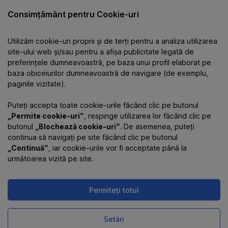
Catalog
Consimțământ pentru Cookie-uri
Utilizăm cookie-uri proprii și de terți pentru a analiza utilizarea
Despre companie
site-ului web și/sau pentru a afișa publicitate legată de
preferințele dumneavoastră, pe baza unui profil elaborat pe
baza obiceiurilor dumneavoastră de navigare (de exemplu,
Informații
paginile vizitate).
Puteți accepta toate cookie-urile făcând clic pe butonul
Contacte
„Permite cookie-uri”
, respinge utilizarea lor făcând clic pe
butonul
„Blochează cookie-uri”
. De asemenea, puteți
continua să navigați pe site făcând clic pe butonul
„Continuă”
, iar cookie-urile vor fi acceptate până la
următoarea vizită pe site.
Permiteți totul
Magazinul online funcționează
pe platforma
Uniioo
Setări