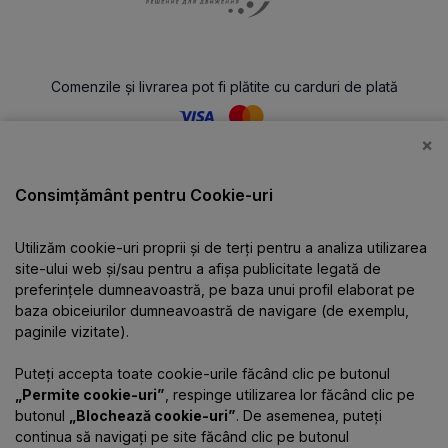
Comenzile și livrarea pot fi plătite cu carduri de plată
×
Catalog
Consimțământ pentru Cookie-uri
Utilizăm cookie-uri proprii și de terți pentru a analiza utilizarea
Despre companie
site-ului web și/sau pentru a afișa publicitate legată de
preferințele dumneavoastră, pe baza unui profil elaborat pe
baza obiceiurilor dumneavoastră de navigare (de exemplu,
Informații
paginile vizitate).
Puteți accepta toate cookie-urile făcând clic pe butonul
Contacte
„Permite cookie-uri”
, respinge utilizarea lor făcând clic pe
butonul
„Blochează cookie-uri”
. De asemenea, puteți
continua să navigați pe site făcând clic pe butonul